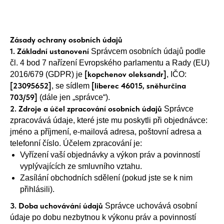
Zásady ochrany osobních údajů
1. Základní ustanovení
Správcem osobních údajů podle
čl. 4 bod 7 nařízení Evropského parlamentu a Rady (EU)
[kopchenov oleksandr]
2016/679 (GDPR) je
, IČO:
[23095652]
[liberec 46015, sněhurčina
, se sídlem
703/59]
(dále jen „správce“).
2. Zdroje a účel zpracování osobních údajů
Správce
zpracovává údaje, které jste mu poskytli při objednávce:
jméno a příjmení, e-mailová adresa, poštovní adresa a
telefonní číslo. Účelem zpracování je:
Vyřízení vaší objednávky a výkon práv a povinností
vyplývajících ze smluvního vztahu.
Zasílání obchodních sdělení (pokud jste se k nim
přihlásili).
3. Doba uchovávání údajů
Správce uchovává osobní
údaje po dobu nezbytnou k výkonu práv a povinností